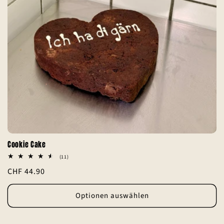
r
i
e
:
Cookie Cake
11
(11)
Bewertungen
Normaler
CHF 44.90
insgesamt
Preis
Optionen auswählen