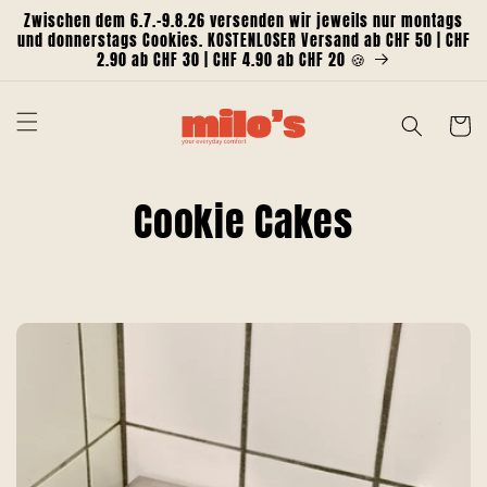
Direkt
Zwischen dem 6.7.-9.8.26 versenden wir jeweils nur montags
zum
und donnerstags Cookies. KOSTENLOSER Versand ab CHF 50 | CHF
Inhalt
2.90 ab CHF 30 | CHF 4.90 ab CHF 20 🍪
Warenko
K
Cookie Cakes
a
t
e
g
o