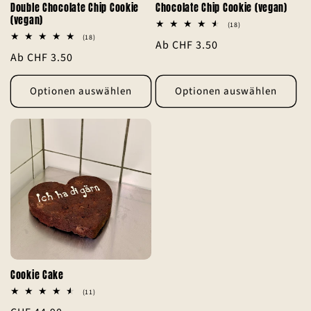
Double Chocolate Chip Cookie
Chocolate Chip Cookie (vegan)
(vegan)
18
(18)
Bewertungen
18
(18)
Normaler
Ab CHF 3.50
insgesamt
Bewertungen
Normaler
Ab CHF 3.50
insgesamt
Preis
Preis
Optionen auswählen
Optionen auswählen
Cookie Cake
11
(11)
Bewertungen