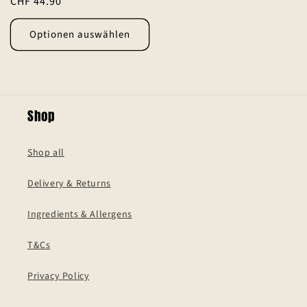
Normaler
CHF 44.90
insgesamt
Preis
Optionen auswählen
Shop
Shop all
Delivery & Returns
Ingredients & Allergens
T&Cs
Privacy Policy