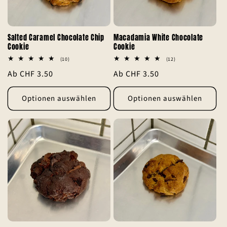
r
i
Salted Caramel Chocolate Chip
Macadamia White Chocolate
Cookie
Cookie
e
10
12
(10)
(12)
Bewertungen
Bewertungen
:
Normaler
Ab CHF 3.50
Normaler
Ab CHF 3.50
insgesamt
insgesamt
Preis
Preis
Optionen auswählen
Optionen auswählen