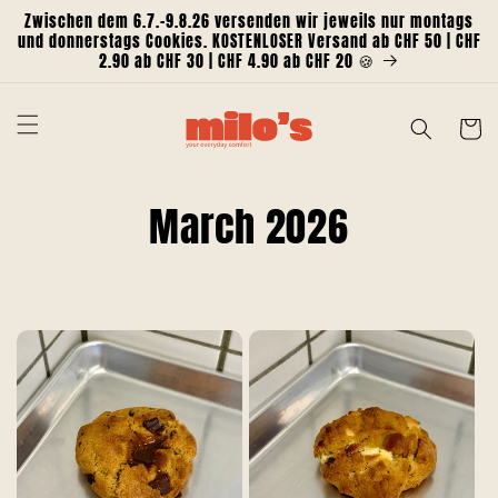
Direkt
Zwischen dem 6.7.-9.8.26 versenden wir jeweils nur montags
zum
und donnerstags Cookies. KOSTENLOSER Versand ab CHF 50 | CHF
Inhalt
2.90 ab CHF 30 | CHF 4.90 ab CHF 20 🍪
Warenko
K
March 2026
a
t
e
g
o