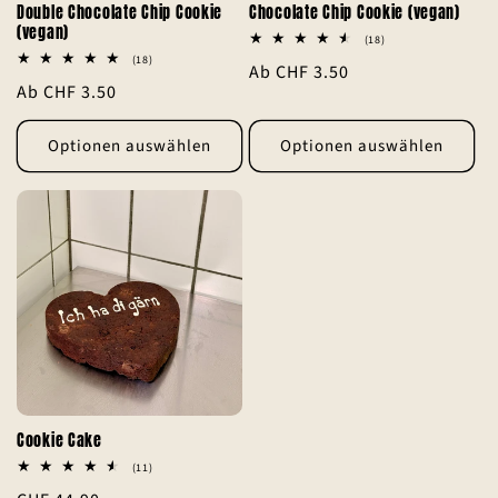
Double Chocolate Chip Cookie
Chocolate Chip Cookie (vegan)
(vegan)
18
(18)
Bewertungen
18
(18)
Normaler
Ab CHF 3.50
insgesamt
Bewertungen
Normaler
Ab CHF 3.50
insgesamt
Preis
Preis
Optionen auswählen
Optionen auswählen
Cookie Cake
11
(11)
Bewertungen