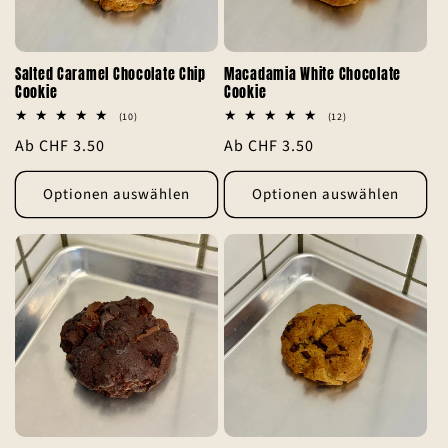
r
i
Salted Caramel Chocolate Chip
Macadamia White Chocolate
Cookie
Cookie
e
10
12
(10)
(12)
Bewertungen
Bewertungen
:
Normaler
Ab CHF 3.50
Normaler
Ab CHF 3.50
insgesamt
insgesamt
Preis
Preis
Optionen auswählen
Optionen auswählen