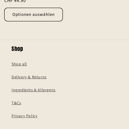
Normaler
CHF 44.90
insgesamt
Preis
Optionen auswählen
Shop
Shop all
Delivery & Returns
Ingredients & Allergens
T&Cs
Privacy Policy