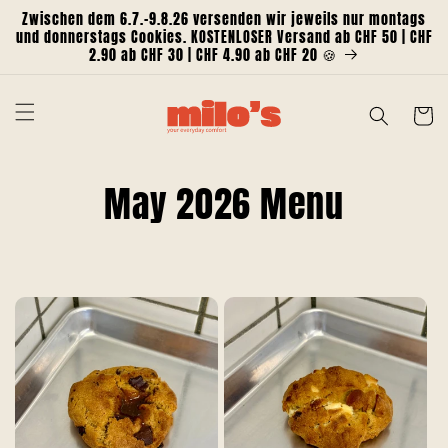
Direkt
Zwischen dem 6.7.-9.8.26 versenden wir jeweils nur montags
zum
und donnerstags Cookies. KOSTENLOSER Versand ab CHF 50 | CHF
Inhalt
2.90 ab CHF 30 | CHF 4.90 ab CHF 20 🍪
Warenko
K
May 2026 Menu
a
t
e
g
o