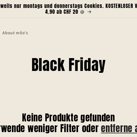
weils nur montags und donnerstags Cookies. KOSTENLOSER Ve
4.90 ab CHF 20 🍪
About milo's
K
Black Friday
a
t
e
Keine Produkte gefunden
rwende weniger Filter oder
entferne 