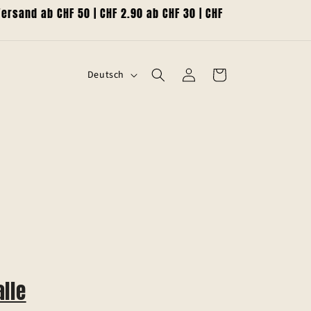
rsand ab CHF 50 | CHF 2.90 ab CHF 30 | CHF
S
Einloggen
Warenkorb
Deutsch
p
r
a
c
h
e
alle